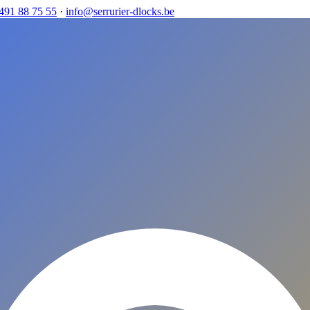
491 88 75 55
·
info@serrurier-dlocks.be