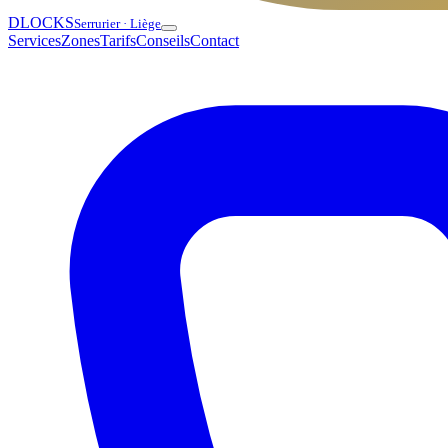
DLOCKS
Serrurier · Liège
Services
Zones
Tarifs
Conseils
Contact