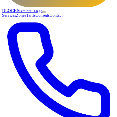
DLOCKS
Serrurier · Liège
Services
Zones
Tarifs
Conseils
Contact