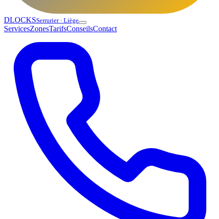
DLOCKS
Serrurier · Liège
Services
Zones
Tarifs
Conseils
Contact