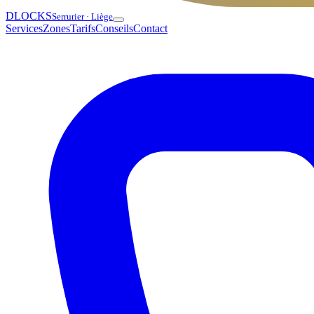
DLOCKS
Serrurier · Liège
Services
Zones
Tarifs
Conseils
Contact