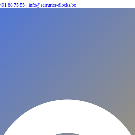
491 88 75 55
·
info@serrurier-dlocks.be