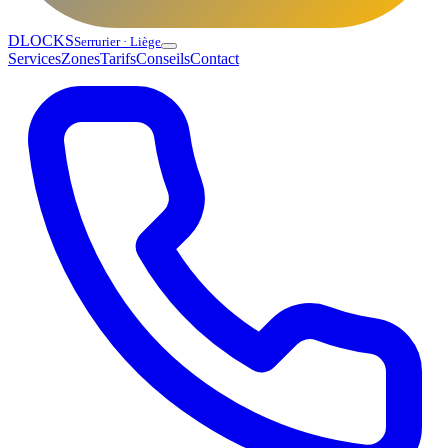
DLOCKS
Serrurier · Liège
Services
Zones
Tarifs
Conseils
Contact