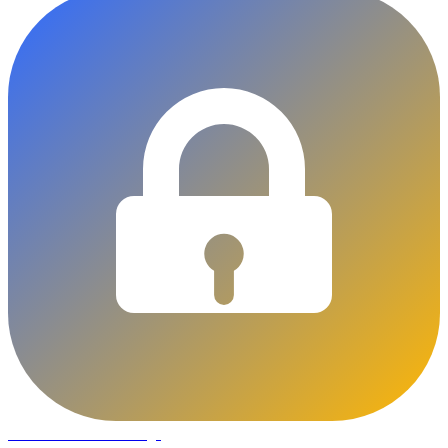
DLOCKS
Serrurier · Liège