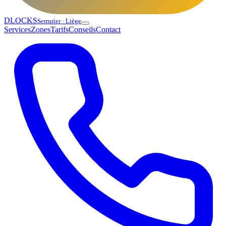
DLOCKS
Serrurier · Liège
Services
Zones
Tarifs
Conseils
Contact