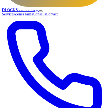
DLOCKS
Serrurier · Liège
Services
Zones
Tarifs
Conseils
Contact