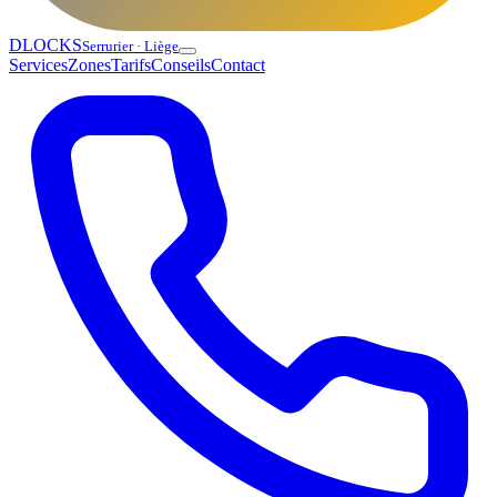
DLOCKS
Serrurier · Liège
Services
Zones
Tarifs
Conseils
Contact