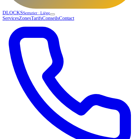
DLOCKS
Serrurier · Liège
Services
Zones
Tarifs
Conseils
Contact