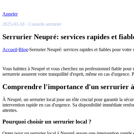
Appeler
2025-03-18 · Conseils serrurier
Serrurier Neupré: services rapides et fiabl
Accueil
›
Blog
›
Serrurier Neupré: services rapides et fiables pour votre 
Vous habitez à Neupré et vous cherchez un professionnel fiable pour re
serrurerie assurent votre tranquillité d'esprit, même en cas d'urgence.
Comprendre l'importance d'un serrurier 
À Neupré, un serrurier local joue un rôle crucial pour garantir la sécu
intervention rapide en cas d'urgence. Sa disponibilité immédiate renforc
attentes.
Pourquoi choisir un serrurier local ?
Opter pour un serrurier local à Neupré assure une intervention rapide e