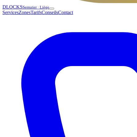
DLOCKS
Serrurier · Liège
Services
Zones
Tarifs
Conseils
Contact