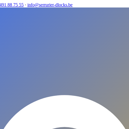
491 88 75 55
·
info@serrurier-dlocks.be