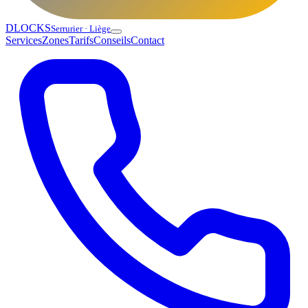
DLOCKS
Serrurier · Liège
Services
Zones
Tarifs
Conseils
Contact