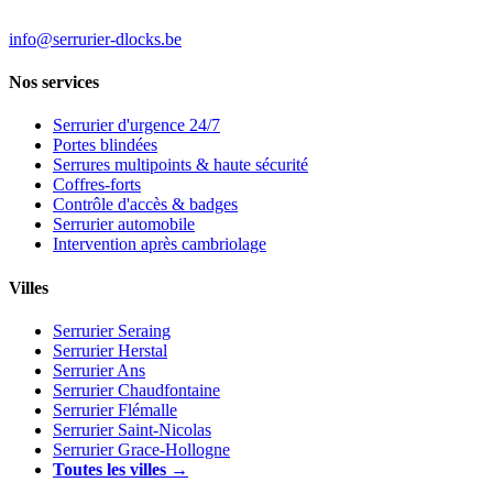
info@serrurier-dlocks.be
Nos services
Serrurier d'urgence 24/7
Portes blindées
Serrures multipoints & haute sécurité
Coffres-forts
Contrôle d'accès & badges
Serrurier automobile
Intervention après cambriolage
Villes
Serrurier Seraing
Serrurier Herstal
Serrurier Ans
Serrurier Chaudfontaine
Serrurier Flémalle
Serrurier Saint-Nicolas
Serrurier Grace-Hollogne
Toutes les villes →