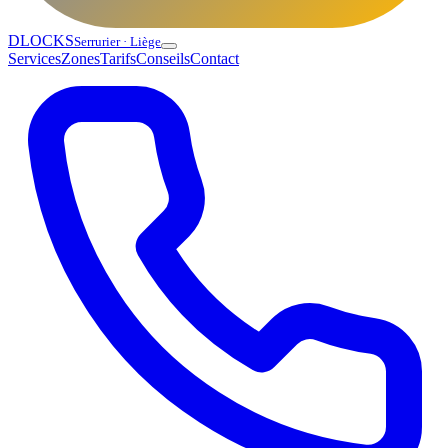
DLOCKS
Serrurier · Liège
Services
Zones
Tarifs
Conseils
Contact