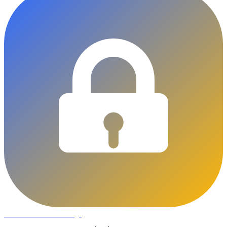
DLOCKS
Serrurier · Liège