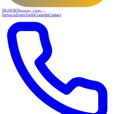
DLOCKS
Serrurier · Liège
Services
Zones
Tarifs
Conseils
Contact