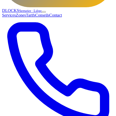
DLOCKS
Serrurier · Liège
Services
Zones
Tarifs
Conseils
Contact