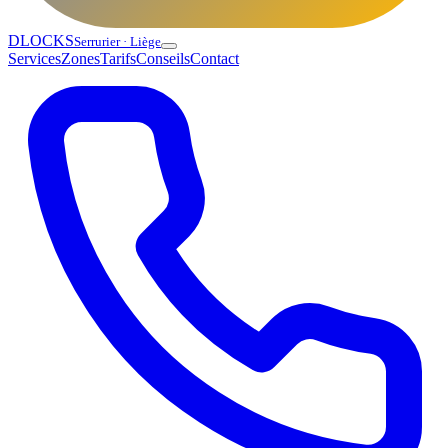
DLOCKS
Serrurier · Liège
Services
Zones
Tarifs
Conseils
Contact