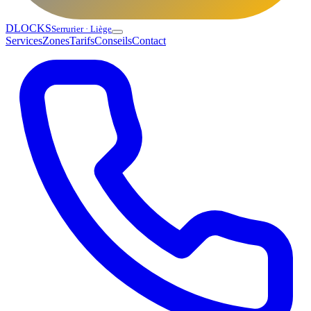
DLOCKS
Serrurier · Liège
Services
Zones
Tarifs
Conseils
Contact