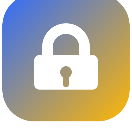
DLOCKS
Serrurier · Liège