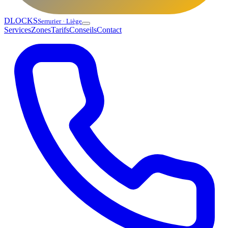
DLOCKS
Serrurier · Liège
Services
Zones
Tarifs
Conseils
Contact