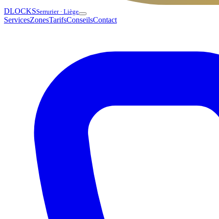
DLOCKS
Serrurier · Liège
Services
Zones
Tarifs
Conseils
Contact