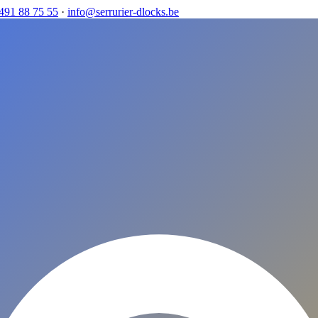
491 88 75 55
·
info@serrurier-dlocks.be