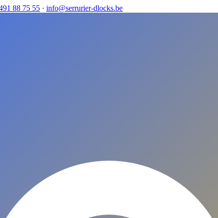
491 88 75 55
·
info@serrurier-dlocks.be