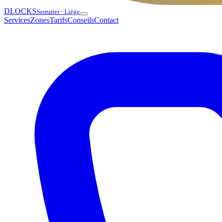
DLOCKS
Serrurier · Liège
Services
Zones
Tarifs
Conseils
Contact