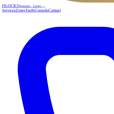
DLOCKS
Serrurier · Liège
Services
Zones
Tarifs
Conseils
Contact