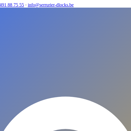
491 88 75 55
·
info@serrurier-dlocks.be