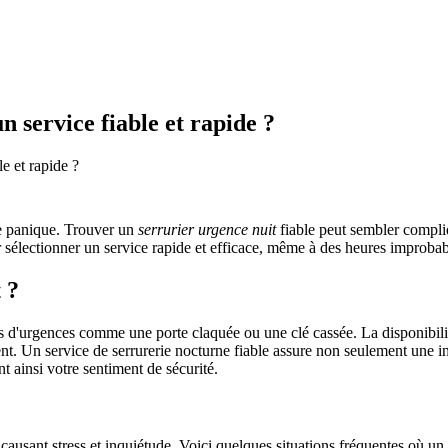
 service fiable et rapide ?
e et rapide ?
de panique. Trouver un
serrurier urgence nuit
fiable peut sembler compliq
 sélectionner un service rapide et efficace, même à des heures improbab
 ?
s d'urgences comme une porte claquée ou une clé cassée. La disponibilité
nt. Un service de serrurerie nocturne fiable assure non seulement une in
t ainsi votre sentiment de sécurité.
usant stress et inquiétude. Voici quelques situations fréquentes où un s