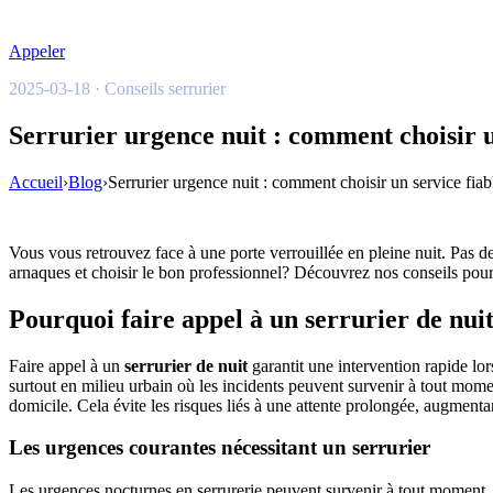
Appeler
2025-03-18 · Conseils serrurier
Serrurier urgence nuit : comment choisir un
Accueil
›
Blog
›
Serrurier urgence nuit : comment choisir un service fiabl
Vous vous retrouvez face à une porte verrouillée en pleine nuit. Pas 
arnaques et choisir le bon professionnel? Découvrez nos conseils pour
Pourquoi faire appel à un serrurier de nuit
Faire appel à un
serrurier de nuit
garantit une intervention rapide lor
surtout en milieu urbain où les incidents peuvent survenir à tout mome
domicile. Cela évite les risques liés à une attente prolongée, augmentan
Les urgences courantes nécessitant un serrurier
Les urgences nocturnes en serrurerie peuvent survenir à tout moment, ca