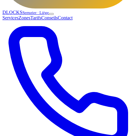
DLOCKS
Serrurier · Liège
Services
Zones
Tarifs
Conseils
Contact