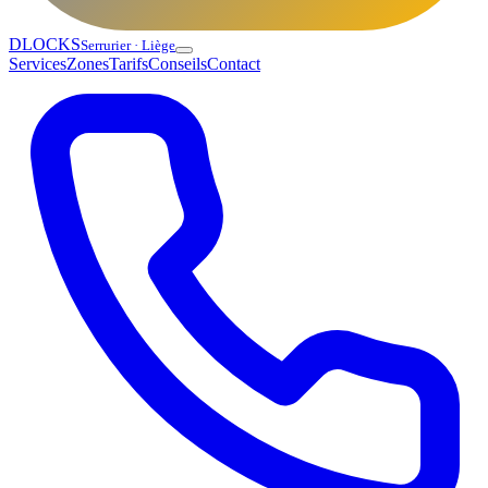
DLOCKS
Serrurier · Liège
Services
Zones
Tarifs
Conseils
Contact