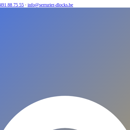
491 88 75 55
·
info@serrurier-dlocks.be