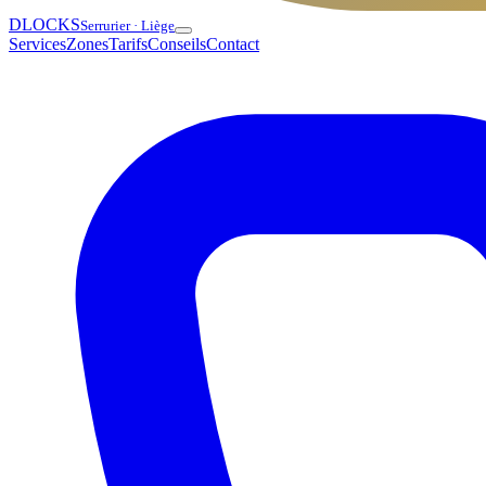
DLOCKS
Serrurier · Liège
Services
Zones
Tarifs
Conseils
Contact