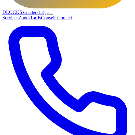
DLOCKS
Serrurier · Liège
Services
Zones
Tarifs
Conseils
Contact