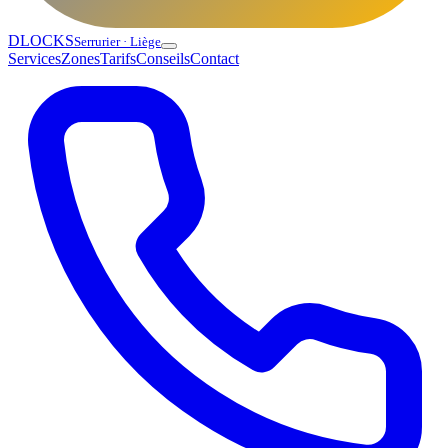
DLOCKS
Serrurier · Liège
Services
Zones
Tarifs
Conseils
Contact