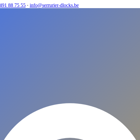
491 88 75 55
·
info@serrurier-dlocks.be