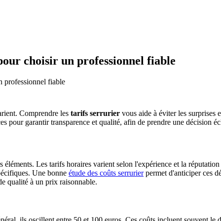
 pour choisir un professionnel fiable
un professionnel fiable
 varient. Comprendre les
tarifs serrurier
vous aide à éviter les surprises 
s pour garantir transparence et qualité, afin de prendre une décision écl
 éléments. Les tarifs horaires varient selon l'expérience et la réputatio
spécifiques. Une bonne
étude des coûts serrurier
permet d'anticiper ces dé
e qualité à un prix raisonnable.
général, ils oscillent entre 50 et 100 euros. Ces coûts incluent souvent l