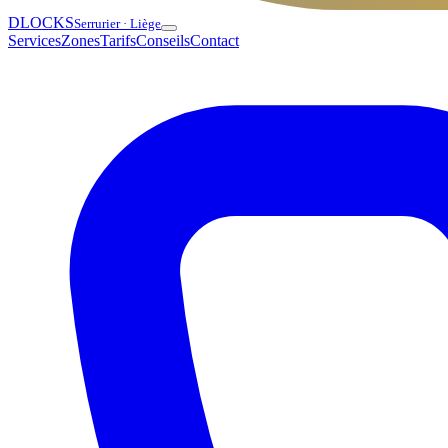
DLOCKS
Serrurier · Liège
Services
Zones
Tarifs
Conseils
Contact