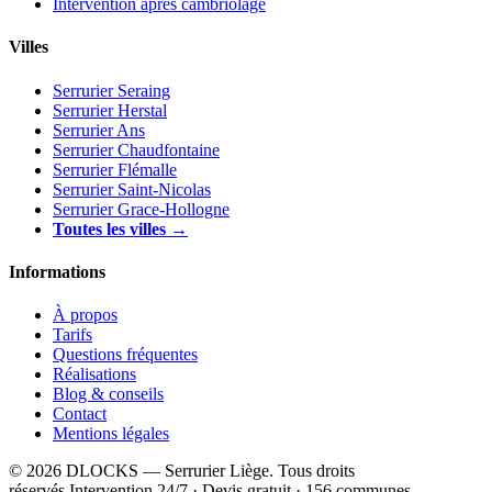
Intervention après cambriolage
Villes
Serrurier Seraing
Serrurier Herstal
Serrurier Ans
Serrurier Chaudfontaine
Serrurier Flémalle
Serrurier Saint-Nicolas
Serrurier Grace-Hollogne
Toutes les villes →
Informations
À propos
Tarifs
Questions fréquentes
Réalisations
Blog & conseils
Contact
Mentions légales
© 2026 DLOCKS — Serrurier Liège. Tous droits
réservés.
Intervention 24/7 · Devis gratuit · 156 communes