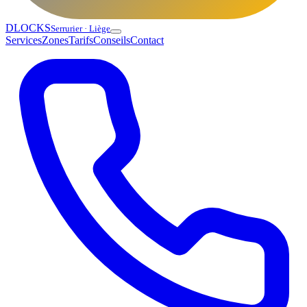
DLOCKS
Serrurier · Liège
Services
Zones
Tarifs
Conseils
Contact