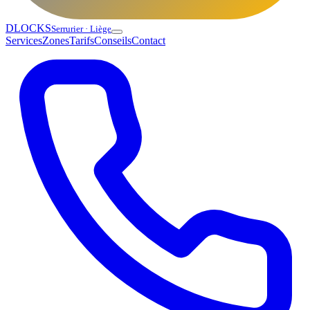
DLOCKS
Serrurier · Liège
Services
Zones
Tarifs
Conseils
Contact