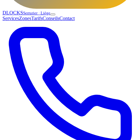
DLOCKS
Serrurier · Liège
Services
Zones
Tarifs
Conseils
Contact