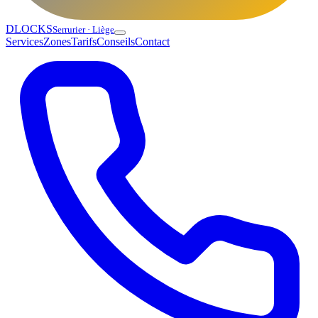
DLOCKS
Serrurier · Liège
Services
Zones
Tarifs
Conseils
Contact