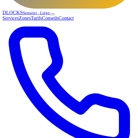
DLOCKS
Serrurier · Liège
Services
Zones
Tarifs
Conseils
Contact